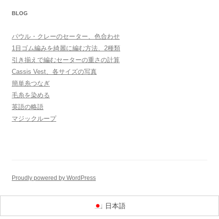
BLOG
パウル・クレーのセーター、色合わせ
1目ゴム編みを綺麗に編む方法、2種類
引き揃えで編むセーターの重さの計算
Cassis Vest、各サイズの写真
簡単糸つなぎ
毛糸を染める
英語の略語
マジックループ
Proudly powered by WordPress
日本語