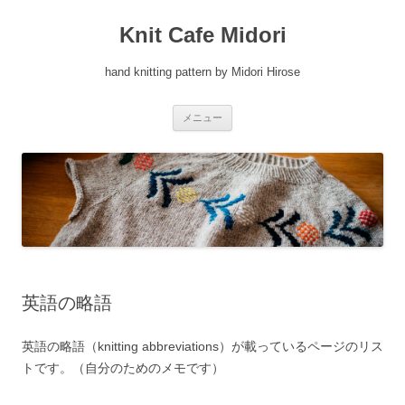
Knit Cafe Midori
hand knitting pattern by Midori Hirose
コ
メニュー
ン
テ
ン
ツ
へ
ス
キ
ッ
プ
英語の略語
英語の略語（knitting abbreviations）が載っているページのリス
トです。（自分のためのメモです）