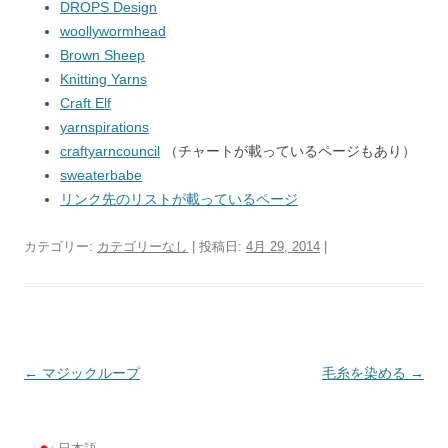
DROPS Design
woollywormhead
Brown Sheep
Knitting Yarns
Craft Elf
yarnspirations
craftyarncouncil
（チャートが載っているページもあり）
sweaterbabe
リンク先のリストが載っているページ
カテゴリー:
カテゴリーなし
| 投稿日:
4月 29, 2014
|
投
←
マジックループ
毛糸を染める
→
稿
ナ